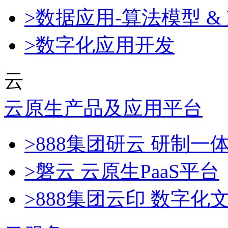
>数据应用-算法模型 & 
>数字化应用开发
云
云原生产品及应用平台
>888集团研云 研制
>磐云 云原生PaaS平台
>888集团云印 数字化