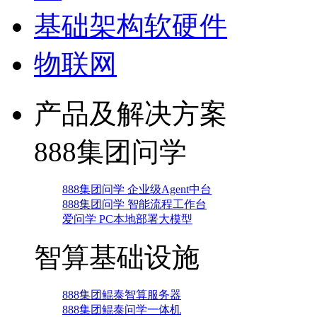
基础架构软硬件
物联网
产品及解决方案
888集团问学
888集团问学 企业级Agent中台
888集团问学 智能流程工作台
爱问学 PC本地部署大模型
智算基础设施
888集团鲲泰智算服务器
888集团鲲泰问学一体机