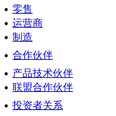
零售
运营商
制造
合作伙伴
产品技术伙伴
联盟合作伙伴
投资者关系