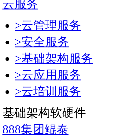
云服务
>云管理服务
>安全服务
>基础架构服务
>云应用服务
>云培训服务
基础架构软硬件
888集团鲲泰