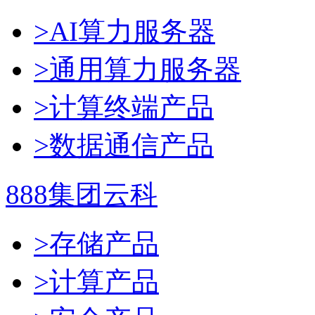
>AI算力服务器
>通用算力服务器
>计算终端产品
>数据通信产品
888集团云科
>存储产品
>计算产品