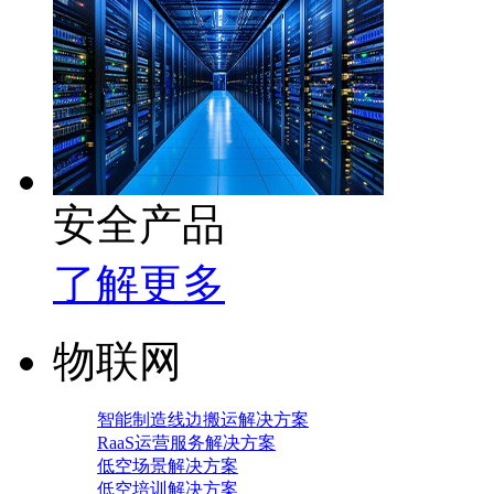
安全产品
了解更多
物联网
智能制造线边搬运解决方案
RaaS运营服务解决方案
低空场景解决方案
低空培训解决方案