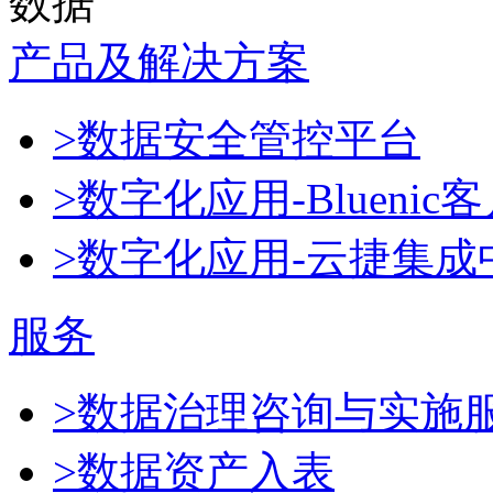
数据
产品及解决方案
>数据安全管控平台
>数字化应用-Blueni
>数字化应用-云捷集成
服务
>数据治理咨询与实施
>数据资产入表