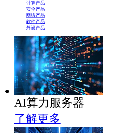
计算产品
安全产品
网络产品
软件产品
外设产品
AI算力服务器
了解更多