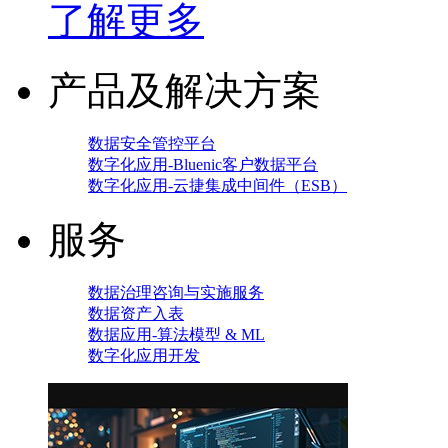
了解更多
产品及解决方案
数据安全管控平台
数字化应用-Bluenic客户数据平台
数字化应用-云捷集成中间件（ESB）
服务
数据治理咨询与实施服务
数据资产入表
数据应用-算法模型 & ML
数字化应用开发