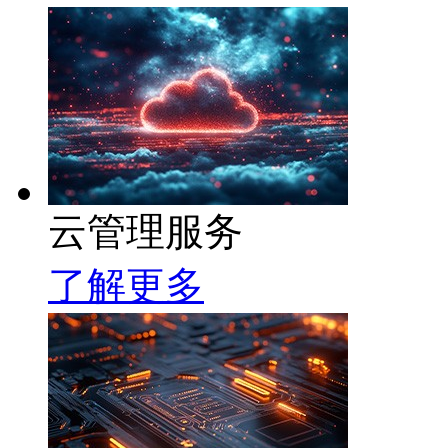
云管理服务
了解更多