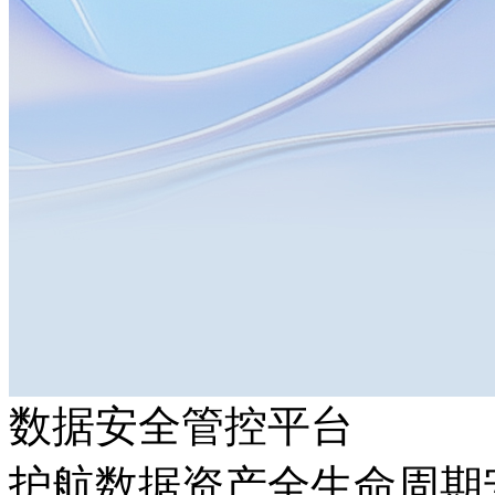
数据安全管控平台
护航数据资产全生命周期