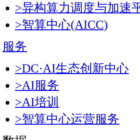
>异构算力调度与加速
>智算中心(AICC)
服务
>DC·AI生态创新中心
>AI服务
>AI培训
>智算中心运营服务